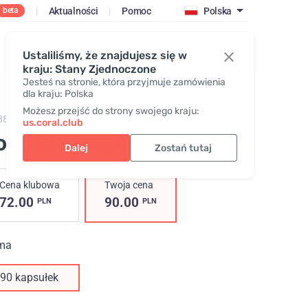
|
Aktualności
|
Pomoc
Polska
beta
Zaloguj się / Zarejestruj
Ustaliliśmy, że znajdujesz się w
kraju: Stany Zjednoczone
Jesteś na stronie, która przyjmuje zamówienia
dla kraju: Polska
Możesz przejść do strony swojego kraju:
881,
Coral Magnesium
us.coral.club
oral Magnesium
Dalej
Zostań tutaj
Cena klubowa
Twoja cena
72.00
90.00
PLN
PLN
ma
90 kapsułek