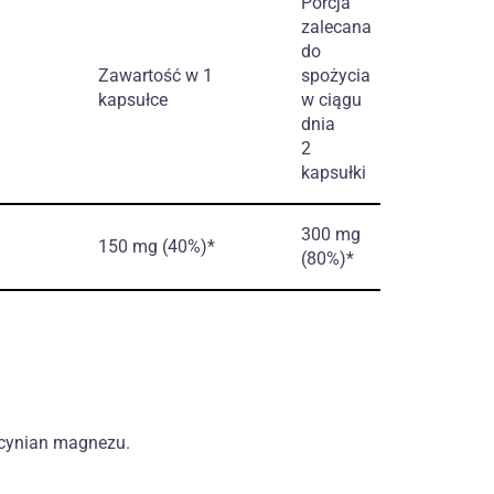
Porcja
zalecana
do
Zawartość w 1
spożycia
kapsułce
w ciągu
dnia
2
kapsułki
300 mg
150 mg (40%)*
(80%)*
icynian magnezu.