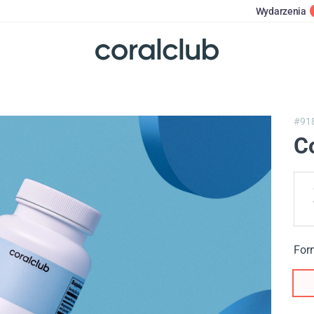
Wydarzenia
#91
C
For