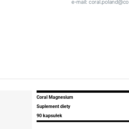
e-mail: coral.poland@co
Coral Magnesium
Suplement diety
90 kapsułek