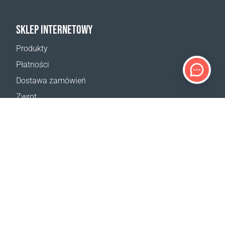
SKLEP INTERNETOWY
Produkty
Płatności
Dostawa zamówień
Zwrot
Reklamacja
Odstąpienie od umowy
Postanowienia ogólne
Program VIP
Kalkulator dostaw
Mapa strony