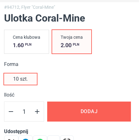
#94712,
Flyer "Coral-Mine"
Ulotka Coral-Mine
Cena klubowa
Twoja cena
1.60
2.00
PLN
PLN
Forma
10 szt.
Ilość
DODAJ
Udostępnij