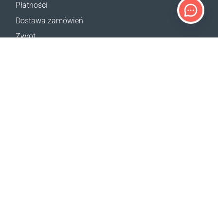
Płatności
Dostawa zamówień
Zwrot
Reklamacja
Odstąpienie od umowy
Postanowienia ogólne
Program VIP
Kalkulator dostaw
Mapa strony
WSPARCIE
Kontakt
Pomoc
Gdzie kupić