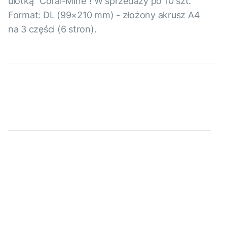
ulotką "Coral-Mine"! W sprzedaży po 10 szt.
Format: DL (99×210 mm) - złożony akrusz A4
na 3 części (6 stron).