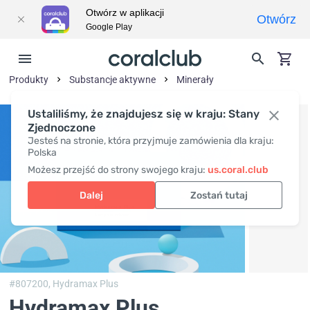
Otwórz w aplikacji
Otwórz
Google Play
Produkty
Substancje aktywne
Minerały
Ustaliliśmy, że znajdujesz się w kraju: Stany
Zjednoczone
Jesteś na stronie, która przyjmuje zamówienia dla kraju:
Polska
Możesz przejść do strony swojego kraju:
us.coral.club
Dalej
Zostań tutaj
#807200,
Hydramax Plus
Hydramax Plus