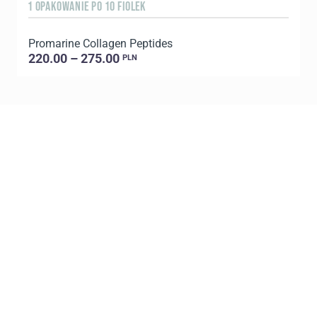
1 OPAKOWANIE PO 10 FIOLEK
3
Promarine Collagen Peptides
T
220.00 – 275.00
PLN