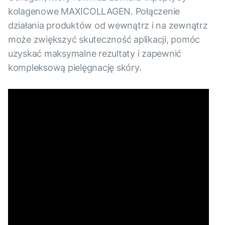
kolagenowe MAXICOLLAGEN. Połączenie
działania produktów od wewnątrz i na zewnątrz
może zwiększyć skuteczność aplikacji, pomóc
uzyskać maksymalne rezultaty i zapewnić
kompleksową pielęgnację skóry.