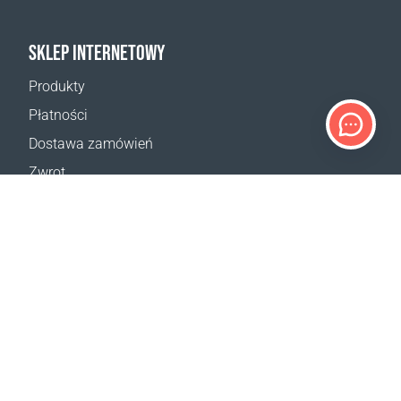
SKLEP INTERNETOWY
Produkty
Płatności
Dostawa zamówień
Zwrot
Reklamacja
Odstąpienie od umowy
Postanowienia ogólne
Program VIP
Kalkulator dostaw
Mapa strony