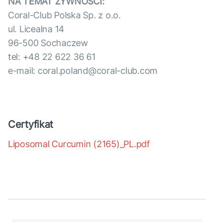
NA TEMAT ŻYWNOŚCI:
Coral-Club Polska Sp. z o.o.
ul. Licealna 14
96-500 Sochaczew
tel: +48 22 622 36 61
e-mail: coral.poland@coral-club.com
Certyfikat
Liposomal Curcumin (2165)_PL.pdf