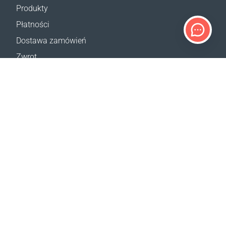
Produkty
Płatności
Dostawa zamówień
Zwrot
Reklamacja
Odstąpienie od umowy
Postanowienia ogólne
Program VIP
Kalkulator dostaw
Mapa strony
WSPARCIE
Kontakt
Pomoc