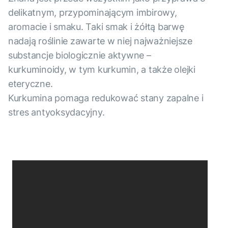
delikatnym, przypominającym imbirowy,
aromacie i smaku. Taki smak i żółtą barwę
nadają roślinie zawarte w niej najważniejsze
substancje biologicznie aktywne –
kurkuminoidy, w tym kurkumin, a także olejki
eteryczne.
Kurkumina pomaga redukować stany zapalne i
stres antyoksydacyjny.