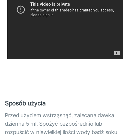
Sposób użycia
Przed użyciem wstrząsnąć, zalecana dawka
dzienna 5 ml. Spożyć bezpośrednio lub
rozpuścić w niewielkiej ilości wody bądź soku