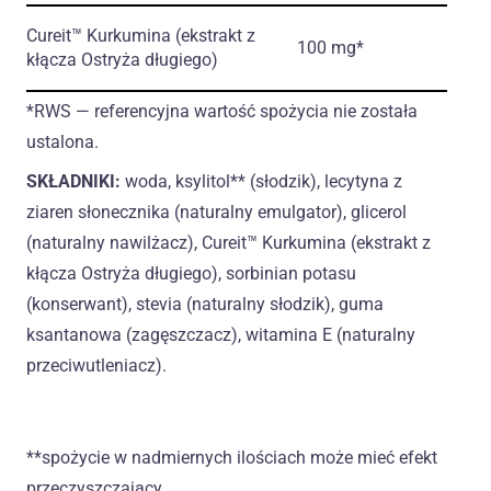
Cureit™ Kurkumina
(ekstrakt z
100 mg*
kłącza Ostryża długiego)
*RWS — referencyjna wartość spożycia nie została
ustalona.
SKŁADNIKI:
woda, ksylitol** (słodzik), lecytyna z
ziaren słonecznika (naturalny emulgator), glicerol
(naturalny nawilżacz), Cureit™ Kurkumina (ekstrakt z
kłącza Ostryża długiego), sorbinian potasu
(konserwant), stevia (naturalny słodzik), guma
ksantanowa (zagęszczacz), witamina E (naturalny
przeciwutleniacz).
**spożycie w nadmiernych ilościach może mieć efekt
przeczyszczający.