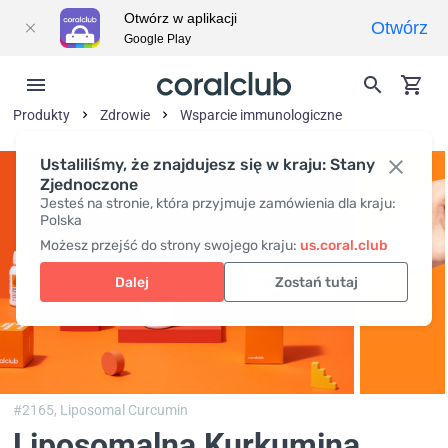
Otwórz w aplikacji
Otwórz
Google Play
Produkty
Zdrowie
Wsparcie immunologiczne
Ustaliliśmy, że znajdujesz się w kraju: Stany
Zjednoczone
Jesteś na stronie, która przyjmuje zamówienia dla kraju:
Polska
Możesz przejść do strony swojego kraju:
us.coral.club
Dalej
Zostań tutaj
#2165,
Liposomal Curcumin
Liposomalna Kurkumina