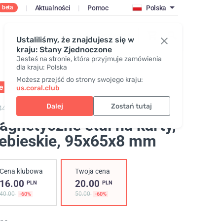
|
Aktualności
|
Pomoc
Polska
beta
Zaloguj się / Zarejestruj
Ustaliliśmy, że znajdujesz się w
kraju: Stany Zjednoczone
Jesteś na stronie, która przyjmuje zamówienia
dla kraju: Polska
Możesz przejść do strony swojego kraju:
le 60%
01 - 31.08
us.coral.club
Dalej
Zostań tutaj
446,
Magnetic cardholder "25th anniversary"
agnetyczne etui na karty,
ebieskie
, 95х65х8 mm
Cena klubowa
Twoja cena
16.00
20.00
PLN
PLN
40.00
50.00
-60%
-60%