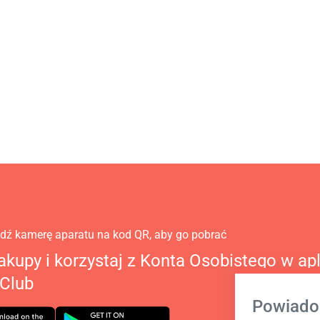
ź kamerę aparatu na kod QR, aby go pobrać
kupy i korzystaj z Konta Osobistego w apl
 Club
Powiado