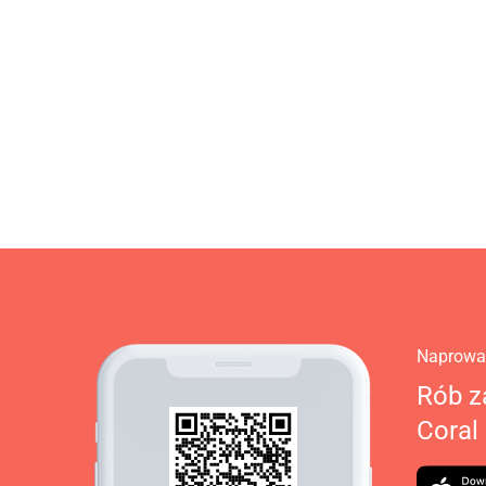
Naprowad
Rób za
Coral