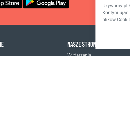
Używamy plik
Kontynuując 
plików Cooki
IE
NASZE STRONY
Wydarzenia
Coral Business Academy
pić
Aktualności
n konkursu - Inside CC
n konkursu “Twój rytuał