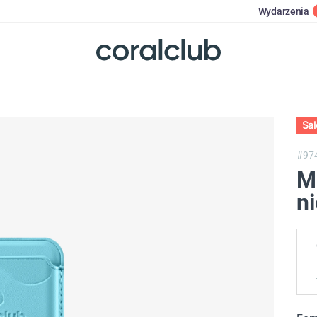
Wydarzenia
Sa
#97
M
ni