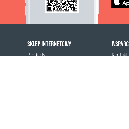
SKLEP INTERNETOWY
WSPARC
Produkty
Kontakt
Płatności
Pomoc
Dostawa zamówień
Gdzie ku
Zwrot
Regulami
Reklamacja
Regulami
beauty”
Odstąpienie od umowy
Postanowienia ogólne
Program VIP
Kalkulator dostaw