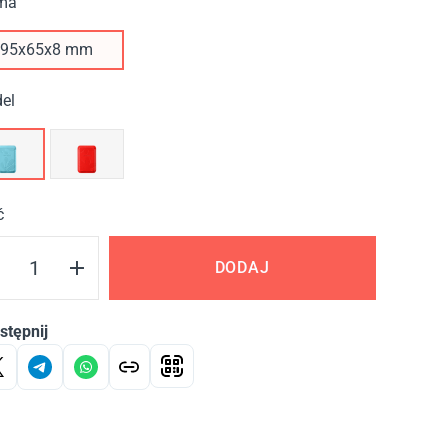
ma
95х65х8 mm
el
ć
DODAJ
stępnij