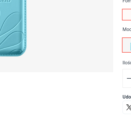
For
Mod
Iloś
Udo