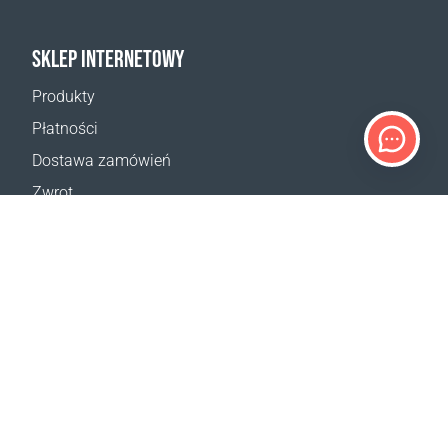
SKLEP INTERNETOWY
Produkty
Płatności
Dostawa zamówień
Zwrot
Reklamacja
Odstąpienie od umowy
Postanowienia ogólne
Program VIP
Kalkulator dostaw
Mapa strony