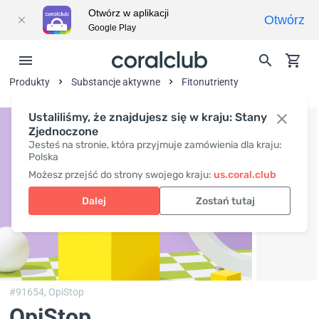
Otwórz w aplikacji
Otwórz
Google Play
Produkty
Substancje aktywne
Fitonutrienty
Ustaliliśmy, że znajdujesz się w kraju: Stany
Zjednoczone
Jesteś na stronie, która przyjmuje zamówienia dla kraju:
Polska
Możesz przejść do strony swojego kraju:
us.coral.club
Dalej
Zostań tutaj
#91654,
OpiStop
OpiStop