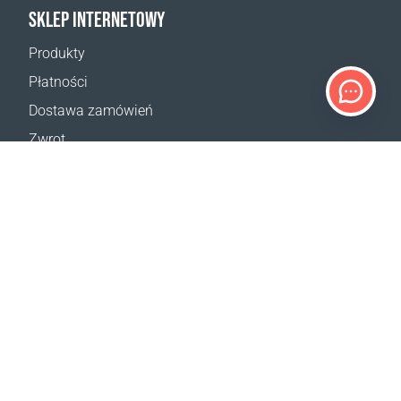
SKLEP INTERNETOWY
Produkty
Płatności
Dostawa zamówień
Zwrot
Reklamacja
Odstąpienie od umowy
Postanowienia ogólne
Program VIP
Kalkulator dostaw
Mapa strony
WSPARCIE