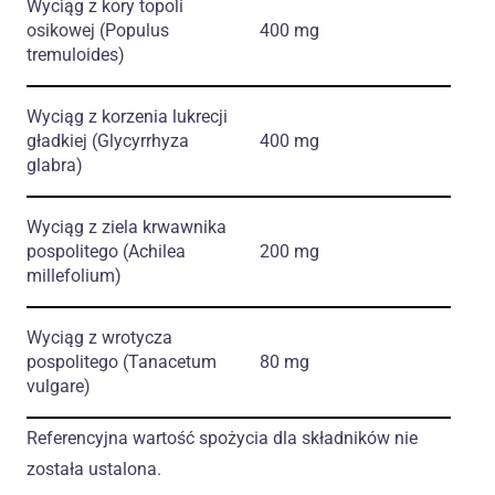
Wyciąg z kory topoli
osikowej
(Populus
400 mg
tremuloides)
Wyciąg z korzenia lukrecji
gładkiej
(Glycyrrhyza
400 mg
glabra)
Wyciąg z ziela krwawnika
pospolitego
(Achilea
200 mg
millefolium)
Wyciąg z wrotycza
pospolitego
(Tanacetum
80 mg
vulgare)
Referencyjna wartość spożycia dla składników nie
została ustalona.