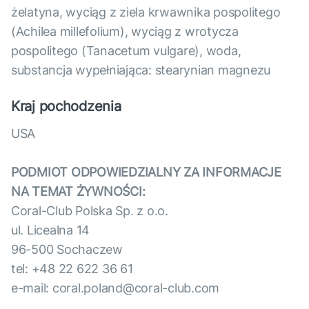
żelatyna, wyciąg z ziela krwawnika pospolitego
(Achilea millefolium), wyciąg z wrotycza
pospolitego (Tanacetum vulgare), woda,
substancja wypełniająca: stearynian magnezu
Kraj pochodzenia
USA
PODMIOT ODPOWIEDZIALNY ZA INFORMACJE
NA TEMAT ŻYWNOŚCI:
Coral-Club Polska Sp. z o.o.
ul. Licealna 14
96-500 Sochaczew
tel: +48 22 622 36 61
e-mail: coral.poland@coral-club.com