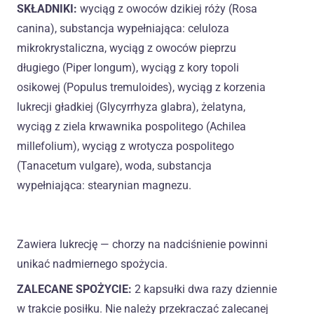
SKŁADNIKI:
wyciąg z owoców dzikiej róży (Rosa
canina), substancja wypełniająca: celuloza
mikrokrystaliczna, wyciąg z owoców pieprzu
długiego (Piper longum), wyciąg z kory topoli
osikowej (Populus tremuloides), wyciąg z korzenia
lukrecji gładkiej (Glycyrrhyza glabra), żelatyna,
wyciąg z ziela krwawnika pospolitego (Achilea
millefolium), wyciąg z wrotycza pospolitego
(Tanacetum vulgare), woda, substancja
wypełniająca: stearynian magnezu.
Zawiera lukrecję — chorzy na nadciśnienie powinni
unikać nadmiernego spożycia.
ZALECANE SPOŻYCIE:
2 kapsułki dwa razy dziennie
w trakcie posiłku. Nie należy przekraczać zalecanej