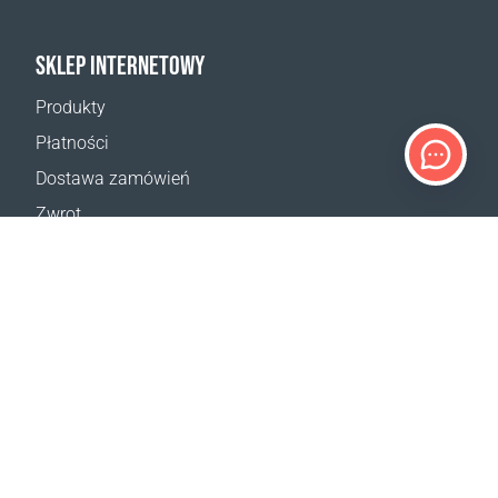
SKLEP INTERNETOWY
Produkty
Płatności
Dostawa zamówień
Zwrot
Reklamacja
Odstąpienie od umowy
Postanowienia ogólne
Program VIP
Kalkulator dostaw
Mapa strony