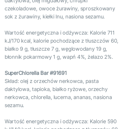
daktylowa, olej migdałowy, chrupki
czekoladowe, owoce żurawiny, sproszkowany
sok z żurawiny, kiełki lnu, nasiona sezamu.
Wartość energetyczna i odżywcza: Kalorie 711
kJ/170 kcal, kalorie pochodzące z tłuszczów 60,
białko 9 g, tłuszcze 7 g, węglowodany 19 g,
błonnik pokarmowy 1 g, wapń 4%, żelazo 2%.
SuperChlorella Bar #91691
Skład: olej z orzechów nerkowca, pasta
daktylowa, tapioka, białko ryżowe, orzechy
nerkowca, chlorella, lucerna, ananas, nasiona
sezamu.
Wartość energetyczna i odżywcza: Kalorie 590