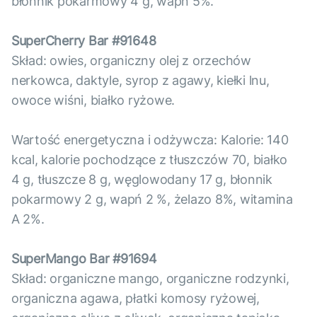
błonnik pokarmowy 4 g, wapń 5%.
SuperCherry Bar #91648
Skład: owies, organiczny olej z orzechów
nerkowca, daktyle, syrop z agawy, kiełki lnu,
owoce wiśni, białko ryżowe.
Wartość energetyczna i odżywcza: Kalorie: 140
kcal, kalorie pochodzące z tłuszczów 70, białko
4 g, tłuszcze 8 g, węglowodany 17 g, błonnik
pokarmowy 2 g, wapń 2 %, żelazo 8%, witamina
A 2%.
SuperMango Bar #91694
Skład: organiczne mango, organiczne rodzynki,
organiczna agawa, płatki komosy ryżowej,