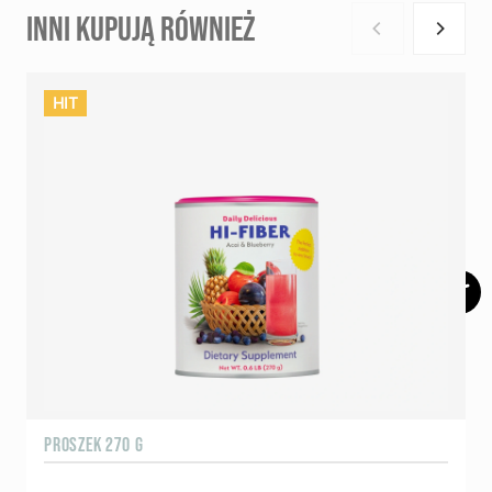
INNI KUPUJĄ RÓWNIEŻ
HIT
PROSZEK 270 G
P