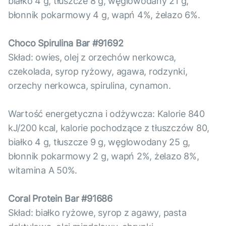
białko 4 g, tłuszcze 8 g, węglowodany 21 g,
błonnik pokarmowy 4 g, wapń 4%, żelazo 6%.
Choco Spirulina Bar #91692
Skład: owies, olej z orzechów nerkowca,
czekolada, syrop ryżowy, agawa, rodzynki,
orzechy nerkowca, spirulina, cynamon.
Wartość energetyczna i odżywcza: Kalorie 840
kJ/200 kcal, kalorie pochodzące z tłuszczów 80,
białko 4 g, tłuszcze 9 g, węglowodany 25 g,
błonnik pokarmowy 2 g, wapń 2%, żelazo 8%,
witamina A 50%.
Coral Protein Bar #91686
Skład: białko ryżowe, syrop z agawy, pasta