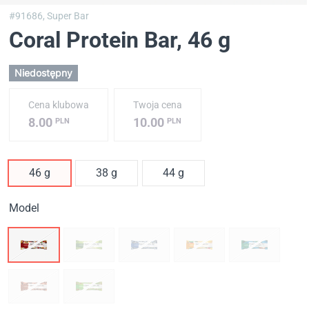
#91686,
Super Bar
Coral Protein Bar
, 46 g
Niedostępny
Cena klubowa
Twoja cena
8.00
10.00
PLN
PLN
46 g
38 g
44 g
Model