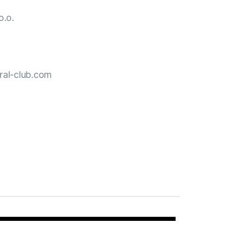
o.o.
oral-club.com