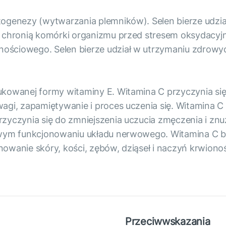
togenezy (wytwarzania plemników). Selen bierze udzi
C chronią komórki organizmu przed stresem oksydacyjny
ościowego. Selen bierze udział w utrzymaniu zdrowyc
ukowanej formy witaminy E. Witamina C przyczynia się
wagi, zapamiętywanie i proces uczenia się. Witamina C
rzyczynia się do zmniejszenia uczucia zmęczenia i zn
owym funkcjonowaniu układu nerwowego. Witamina C bi
nowanie skóry, kości, zębów, dziąseł i naczyń krwiono
Przeciwwskazania