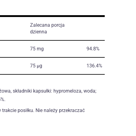
Zalecana porcja
dzienna
75 mg
94.8%
75 µg
136.4%
yżowa, składniki kapsułki: hypromeloza, woda;
5%.
 trakcie posiłku. Nie należy przekraczać