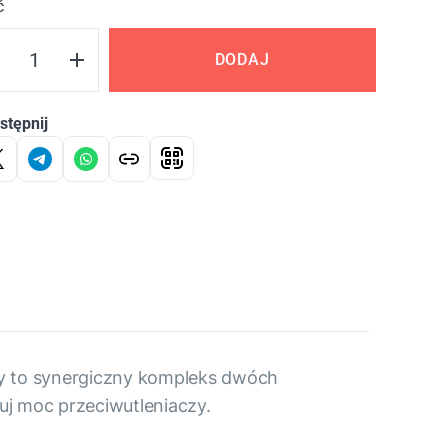
ć
DODAJ
stępnij
ty to synergiczny kompleks dwóch
uj moc przeciwutleniaczy.