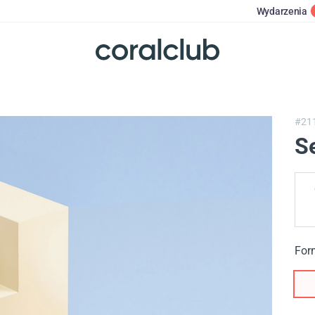
Wydarzenia
#21
S
For